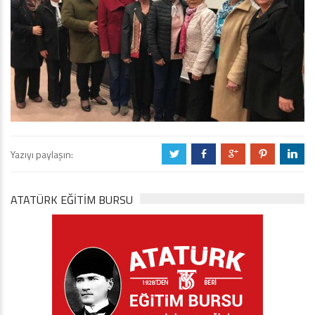
Yazıyı paylaşın:
a
b
c
d
j
ATATÜRK EĞITIM BURSU