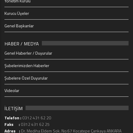
Yönetim Kurulu
Kurucu Üyeler
Genel Başkanlar
HABER / MEDYA
Genel Haberler / Duyurular
Şubelerimizden Haberler
Şubelere Özel Duyurular
Videolar
İLETİŞİM
Telefon :
0312 431 62 20
Faks :
0312 431 62 25
Adres :
Dr. Mediha Eldem Sok. No:67 Kocatepe Çankaya ANKARA