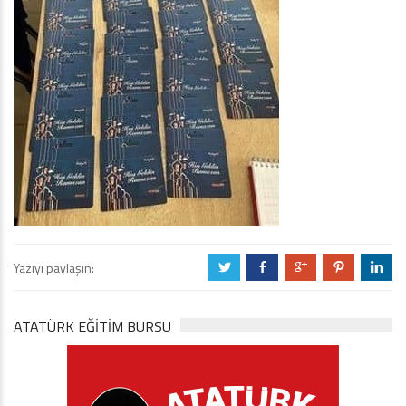
Yazıyı paylaşın:
a
b
c
d
j
ATATÜRK EĞITIM BURSU