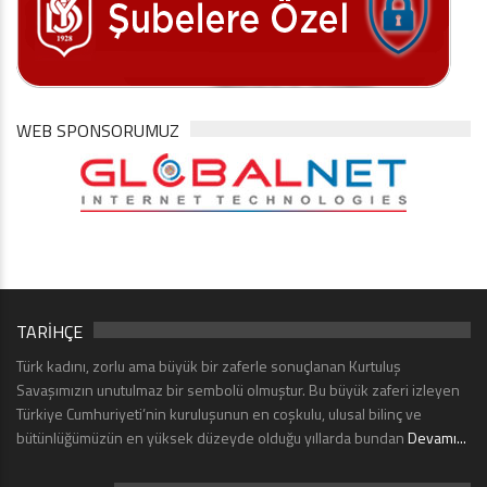
WEB SPONSORUMUZ
TARİHÇE
Türk kadını, zorlu ama büyük bir zaferle sonuçlanan Kurtuluş
Savaşımızın unutulmaz bir sembolü olmuştur. Bu büyük zaferi izleyen
Türkiye Cumhuriyeti’nin kuruluşunun en coşkulu, ulusal bilinç ve
bütünlüğümüzün en yüksek düzeyde olduğu yıllarda bundan
Devamı...