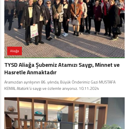
Aliağa
TYSD Aliağa Şubemiz Atamızı Saygı, Minnet ve
Hasretle Anmaktadır
Aramızdan ayrılışının 86. yılında; Büyük Önderimiz Gazi MUSTAFA
KEMAL Atatürk’ü saygı ve özlemle anıyoruz. 10.11.2024