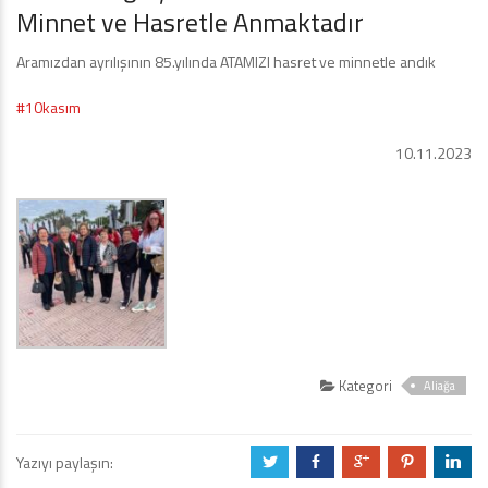
Minnet ve Hasretle Anmaktadır
Aramızdan ayrılışının 85.yılında ATAMIZI hasret ve minnetle andık
#10kasım
10.11.2023
Kategori
Aliağa
Yazıyı paylaşın:
a
b
c
d
j