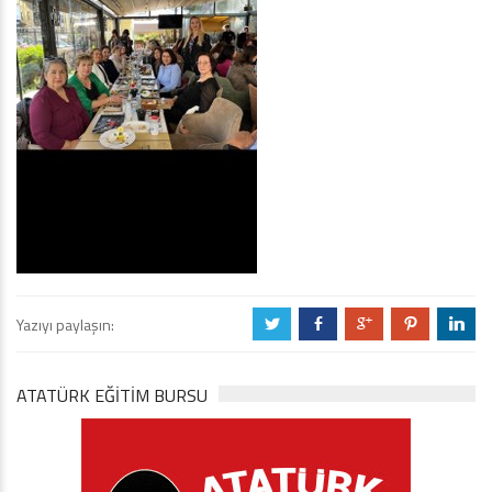
Yazıyı paylaşın:
a
b
c
d
j
ATATÜRK EĞITIM BURSU