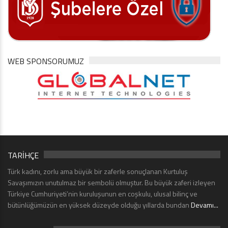
WEB SPONSORUMUZ
TARİHÇE
Türk kadını, zorlu ama büyük bir zaferle sonuçlanan Kurtuluş
Savaşımızın unutulmaz bir sembolü olmuştur. Bu büyük zaferi izleyen
Türkiye Cumhuriyeti’nin kuruluşunun en coşkulu, ulusal bilinç ve
bütünlüğümüzün en yüksek düzeyde olduğu yıllarda bundan
Devamı...