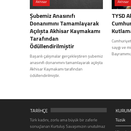
Akhisar
Akhisar
Şubemiz Anasınıfı
TYSD A
Donanımını Tamamlayarak
Cumhuri
Açılışta Akhisar Kaymakamı
Kutlam
Tarafından
Cumhuriyeti
Ödüllendirilmiştir
saygı ve m
Bayramımız
Başarılı çalışmalar gerçekleştiren şubemiz
anasınıfı donanımını tamamlayarak açılışta
Akhisar Kaymakamı tarafından
ödüllendirilmiştir.
TARİHÇE
KURUM
Türk kadını, zorlu ama büyük bir zaferle
Tüzük
sonuçlanan Kurtuluş Savaşımızın unutulmaz