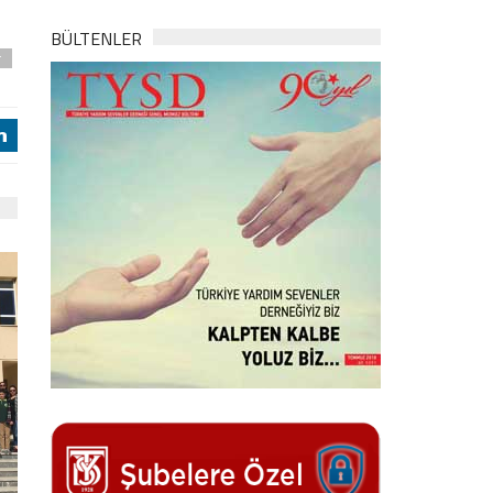
BÜLTENLER
r
j