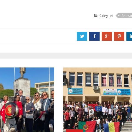
Kategori
Akhisa
a
b
c
d