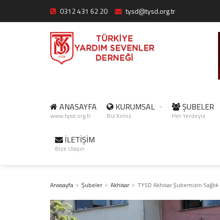
0312 431 62 20
tysd@tysd.org.tr
ANASAYFA
KURUMSAL
ŞUBELER
www.tysd.org.tr
Biz Kimiz
Her Yerdeyiz
İLETİŞİM
Bize Ulaşın
Anasayfa
Şubeler
Akhisar
TYSD Akhisar Şubemizin Sağlık 