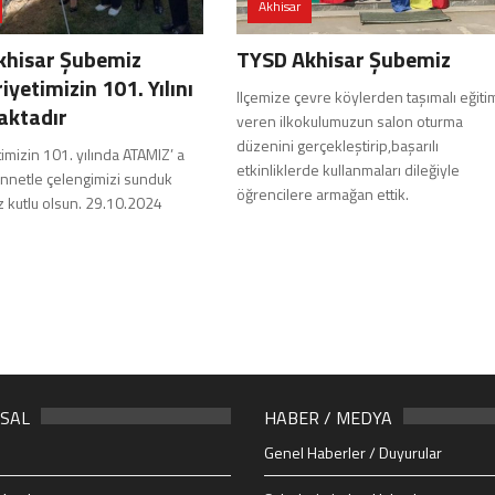
Akhisar
khisar Şubemiz
TYSD Akhisar Şubemiz
yetimizin 101. Yılını
llçemize çevre köylerden taşımalı eğiti
aktadır
veren ilkokulumuzun salon oturma
düzenini gerçekleştirip,başarılı
mizin 101. yılında ATAMIZ’ a
etkinliklerde kullanmaları dileğiyle
innetle çelengimizi sunduk
öğrencilere armağan ettik.
 kutlu olsun. 29.10.2024
SAL
HABER / MEDYA
Genel Haberler / Duyurular