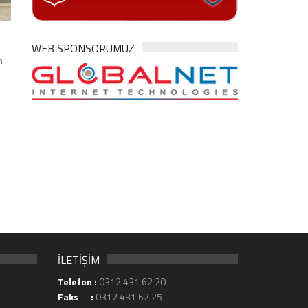
WEB SPONSORUMUZ
m
İLETİŞİM
Telefon :
0312 431 62 20
Faks :
0312 431 62 25