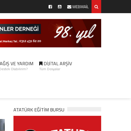
WEBMAİL
AĞIŞ VE YARDIM
DİJİTAL ARŞİV
 Destek Olabilirim?
Tüm Dosyalar
ATATÜRK EĞITIM BURSU