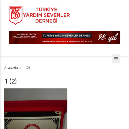
Anasayfa
1 (2)
1 (2)