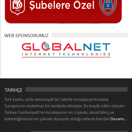
WEB SPONSORUMUZ
TARİHÇE
Türk kadını, zorlu ama büyük bir zaferle sonuçlanan Kurtuluş
Savaşımızın unutulmaz bir sembolü olmuştur. Bu büyük zaferi izleyen
Türkiye Cumhuriyeti’nin kuruluşunun en coşkulu, ulusal bilinç ve
bütünlüğümüzün en yüksek düzeyde olduğu yıllarda bundan
Devamı...