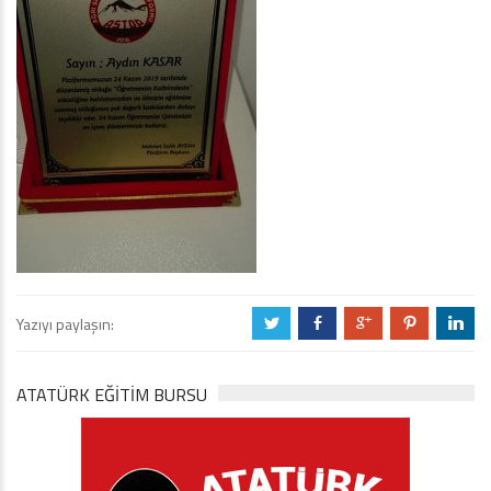
Yazıyı paylaşın:
a
b
c
d
j
ATATÜRK EĞITIM BURSU