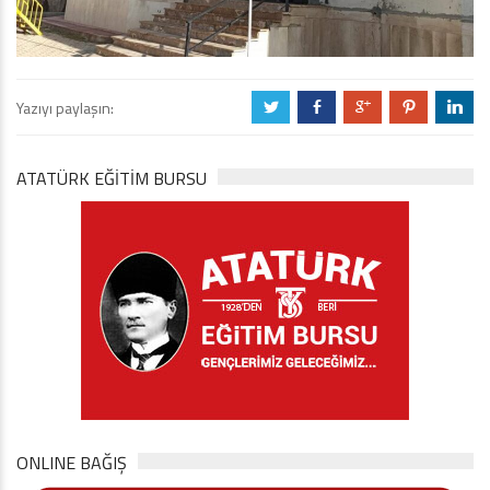
Yazıyı paylaşın:
a
b
c
d
j
ATATÜRK EĞITIM BURSU
ONLINE BAĞIŞ