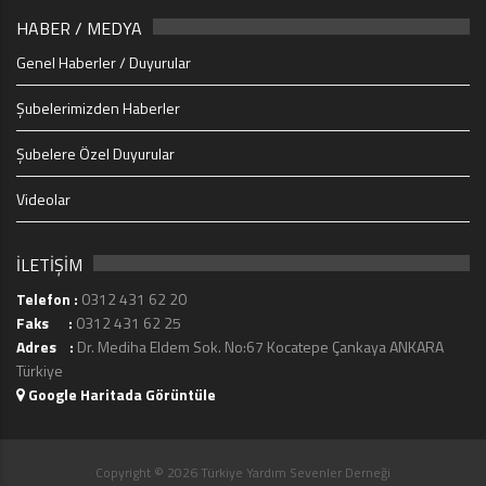
HABER / MEDYA
Genel Haberler / Duyurular
Şubelerimizden Haberler
Şubelere Özel Duyurular
Videolar
İLETİŞİM
Telefon :
0312 431 62 20
Faks :
0312 431 62 25
Adres :
Dr. Mediha Eldem Sok. No:67 Kocatepe Çankaya ANKARA
Türkiye
Google Haritada Görüntüle
Copyright © 2026 Türkiye Yardım Sevenler Derneği