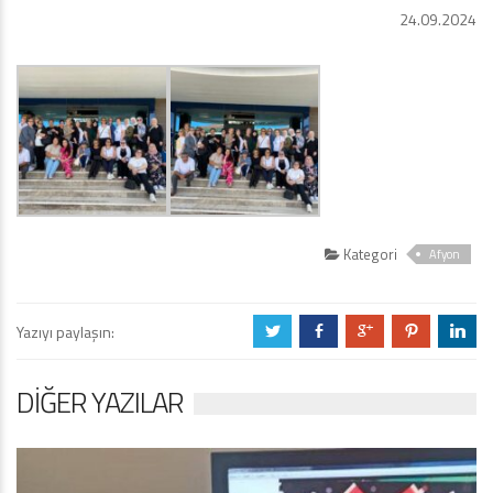
24.09.2024
Kategori
Afyon
Yazıyı paylaşın:
a
b
c
d
j
DIĞER YAZILAR