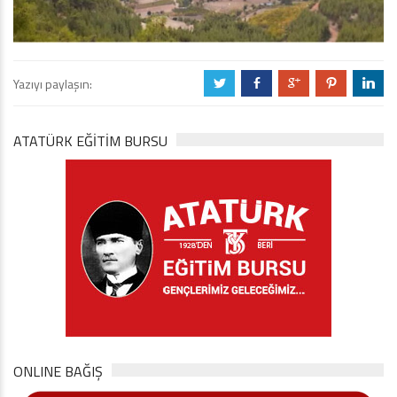
Yazıyı paylaşın:
a
b
c
d
j
ATATÜRK EĞITIM BURSU
ONLINE BAĞIŞ