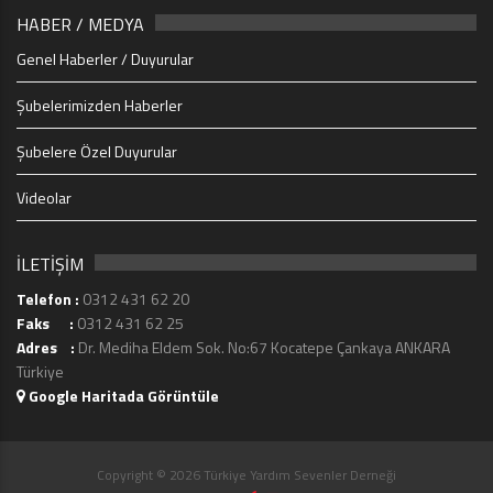
HABER / MEDYA
Genel Haberler / Duyurular
Şubelerimizden Haberler
Şubelere Özel Duyurular
Videolar
İLETİŞİM
Telefon :
0312 431 62 20
Faks :
0312 431 62 25
Adres :
Dr. Mediha Eldem Sok. No:67 Kocatepe Çankaya ANKARA
Türkiye
Google Haritada Görüntüle
Copyright © 2026 Türkiye Yardım Sevenler Derneği