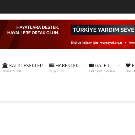
KALICI ESERLER
HABERLER
GALERİ
B
Neler Yaptık
Duyurular
Fotoğraf / Video
Nasıl