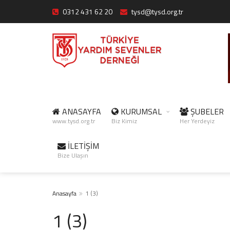
0312 431 62 20
tysd@tysd.org.tr
ANASAYFA
KURUMSAL
ŞUBELER
www.tysd.org.tr
Biz Kimiz
Her Yerdeyiz
İLETİŞİM
Bize Ulaşın
Anasayfa
1 (3)
1 (3)