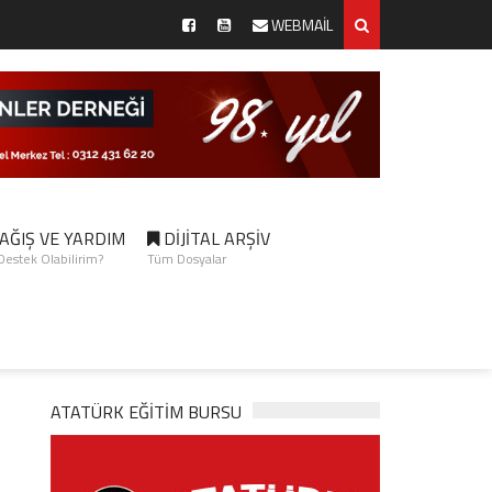
WEBMAİL
AĞIŞ VE YARDIM
DİJİTAL ARŞİV
 Destek Olabilirim?
Tüm Dosyalar
ATATÜRK EĞITIM BURSU