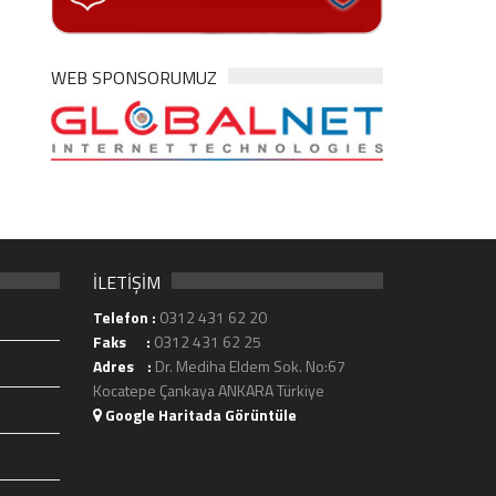
WEB SPONSORUMUZ
İLETİŞİM
Telefon :
0312 431 62 20
Faks :
0312 431 62 25
Adres :
Dr. Mediha Eldem Sok. No:67
Kocatepe Çankaya ANKARA Türkiye
Google Haritada Görüntüle