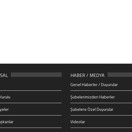
SAL
HABER / MEDYA
Genel Haberler / Duyurular
Kurulu
Şubelerimizden Haberler
yeler
Şubelere Özel Duyurular
şkanlar
Videolar