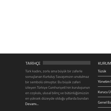
TARİHÇE
KURUM
Türk kadını, zorlu ama büyük bir zaferle
Tüzük
sonuçlanan Kurtuluş Savaşımızın unutulmaz
Yönetim 
bir sembolü olmuştur. Bu büyük zaferi
izleyen Türkiye Cumhuriyeti’nin kuruluşunun
Kurucu Ü
en coşkulu, ulusal bilinç ve bütünlüğümüzün
en yüksek düzeyde olduğu yıllarda bundan
Genel Ba
Devamı...