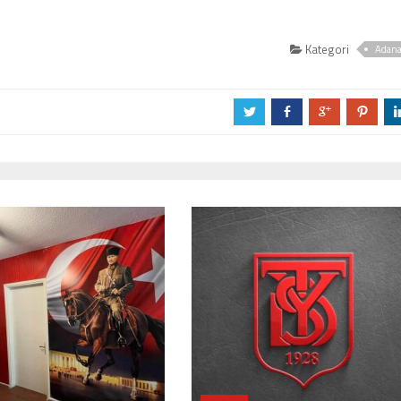
Kategori
Adan
a
b
c
d