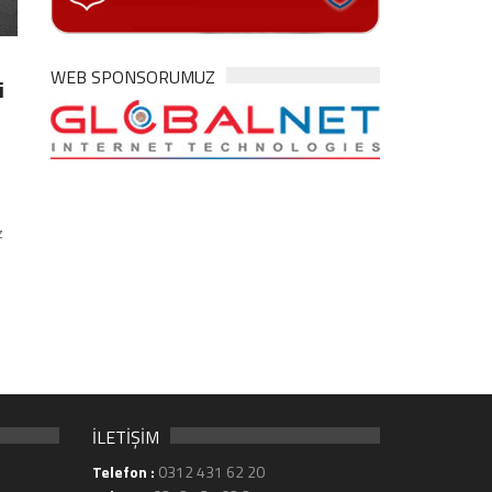
WEB SPONSORUMUZ
i
z
İLETİŞİM
Telefon :
0312 431 62 20