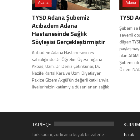
Adana
Adana
TYSD Adana Şubemiz
TYSD A
Acıbadem Adana
Şubemize h
Hastanesinde Sağlık
sevenli dos
Söyleşisi Gerçekleştirmiştir
düşen TYSD 
paylaşmaya
Acıbadem Adana Hastanesinin ev
olan ATAMI
sahipliğinde Dr. Öğretim Üyesi Tuğana
Şubemizde
Akbaş, Uzm. Dr. Deniz Çetinkünar, Dr.
Özlem NAD
Nazife Kartal Kara ve Uzm. Diyetisyen
Pakize Gizem Akgül’ün değerli katkılarıyla
üyelerimizin katılımıyla düzenlenen sağlık
TARİHÇE
KURUM
Türk kadını, zorlu ama büyük bir zaferle
Tüzük