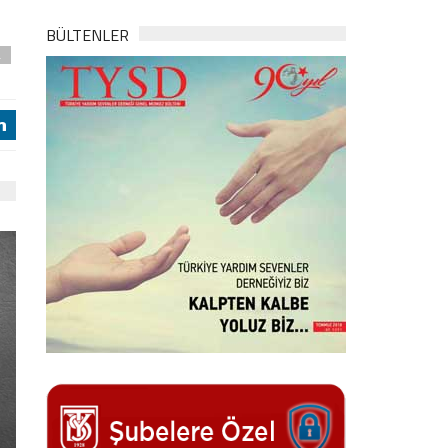
BÜLTENLER
a
j