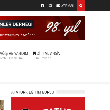
WEBMAİL
AĞIŞ VE YARDIM
DİJİTAL ARŞİV
 Destek Olabilirim?
Tüm Dosyalar
ATATÜRK EĞITIM BURSU