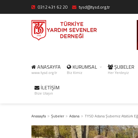
0312 431 62 20
tysd@tysd.org.tr
ANASAYFA
KURUMSAL
ŞUBELER
www.tysd.org.tr
Biz Kimiz
Her Yerdeyiz
İLETİŞİM
Bize Ulaşın
Anasayfa
Şubeler
Adana
TYSD Adana Şubemiz Atatürk Eğit