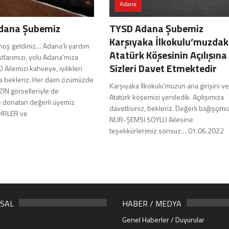
Adana
dana Şubemiz
TYSD Adana Şubemiz
Karşıyaka İlkokulu’muzdak
oş geldiniz… Adana’lı yardım
Atatürk Köşesinin Açılışına
tlarımızı, yolu Adana’mıza
Sizleri Davet Etmektedir
Ailemizi kahveye, iyilikleri
 bekleriz. Her daim özümüzde
Karşıyaka İlkokulu’muzun ana girişini ve
ZIN görselleriyle de
Atatürk köşemizi yeniledik. Açılışımıza
 donatan değerli üyemiz
davetlisiniz, bekleriz. Değerli bağışçımı
İRLER ve
NUR-ŞEMSİ SOYLU Ailesine
teşekkürlerimiz sonsuz… 01.06.2022
SAL
HABER / MEDYA
Genel Haberler / Duyurular