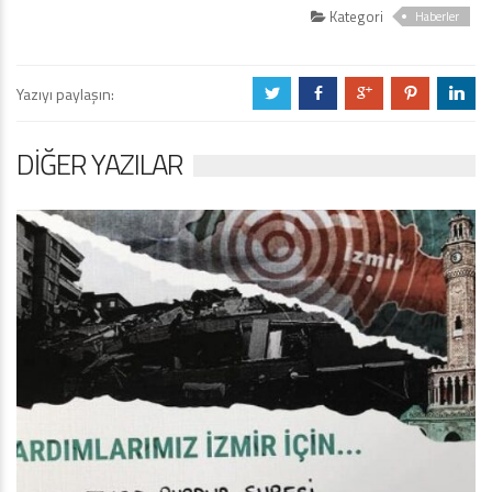
Kategori
Haberler
Yazıyı paylaşın:
a
b
c
d
j
DIĞER YAZILAR