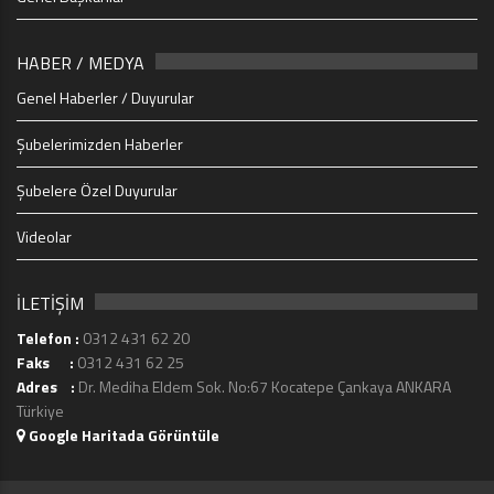
HABER / MEDYA
Genel Haberler / Duyurular
Şubelerimizden Haberler
Şubelere Özel Duyurular
Videolar
İLETİŞİM
Telefon :
0312 431 62 20
Faks :
0312 431 62 25
Adres :
Dr. Mediha Eldem Sok. No:67 Kocatepe Çankaya ANKARA
Türkiye
Google Haritada Görüntüle