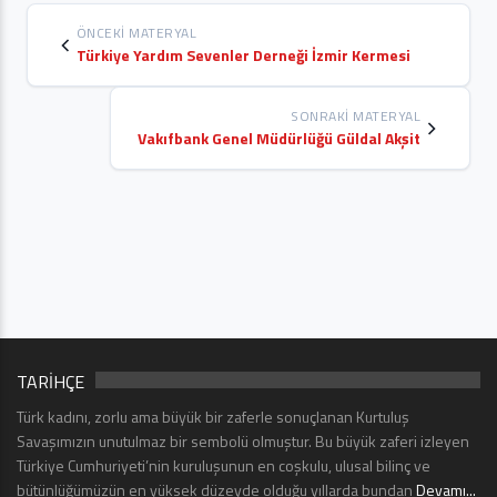
ÖNCEKI MATERYAL
Türkiye Yardım Sevenler Derneği İzmir Kermesi
SONRAKI MATERYAL
Vakıfbank Genel Müdürlüğü Güldal Akşit
TARİHÇE
Türk kadını, zorlu ama büyük bir zaferle sonuçlanan Kurtuluş
Savaşımızın unutulmaz bir sembolü olmuştur. Bu büyük zaferi izleyen
Türkiye Cumhuriyeti’nin kuruluşunun en coşkulu, ulusal bilinç ve
bütünlüğümüzün en yüksek düzeyde olduğu yıllarda bundan
Devamı...