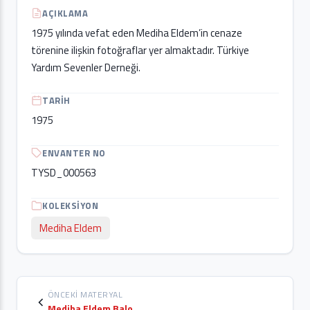
AÇIKLAMA
1975 yılında vefat eden Mediha Eldem’in cenaze
törenine ilişkin fotoğraflar yer almaktadır. Türkiye
Yardım Sevenler Derneği.
TARIH
1975
ENVANTER NO
TYSD_000563
KOLEKSIYON
Mediha Eldem
ÖNCEKI MATERYAL
Mediha Eldem Balo