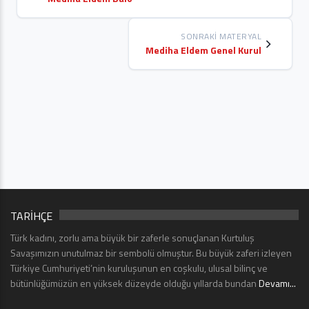
SONRAKI MATERYAL
Mediha Eldem Genel Kurul
TARİHÇE
Türk kadını, zorlu ama büyük bir zaferle sonuçlanan Kurtuluş
Savaşımızın unutulmaz bir sembolü olmuştur. Bu büyük zaferi izleyen
Türkiye Cumhuriyeti’nin kuruluşunun en coşkulu, ulusal bilinç ve
bütünlüğümüzün en yüksek düzeyde olduğu yıllarda bundan
Devamı...