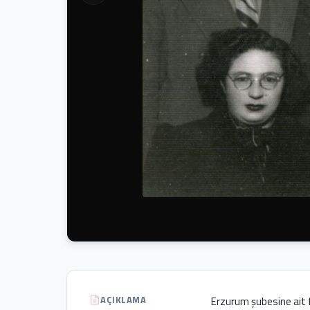
AÇIKLAMA
Erzurum şubesine ait f