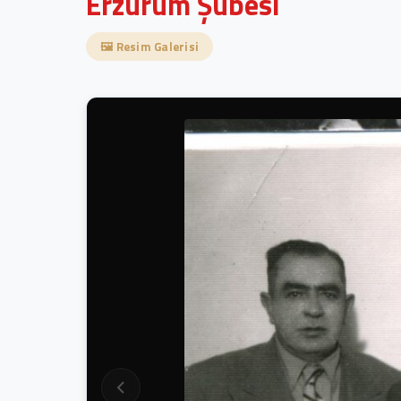
Erzurum Şubesi
🖼️ Resim Galerisi