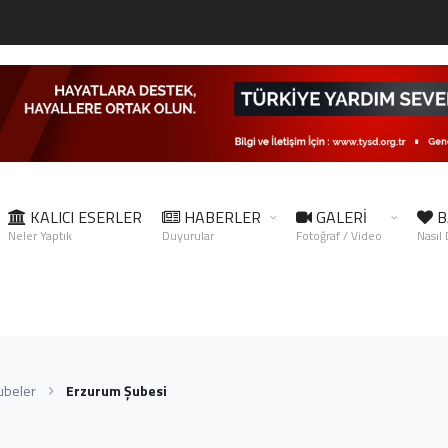
KALICI ESERLER
HABERLER
GALERİ
B
Neler Yaptık
Duyurular
Fotoğraf / Video
Nasıl
ubeler
Erzurum Şubesi