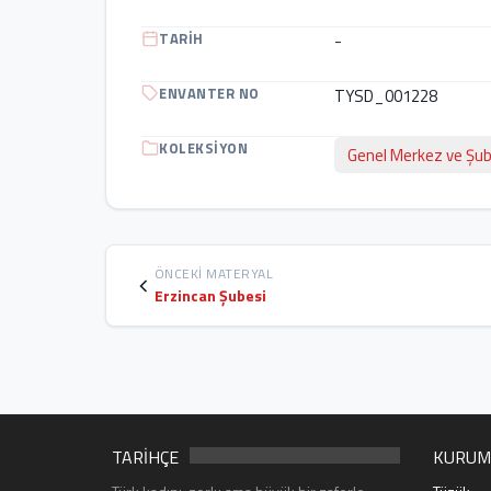
TARIH
-
ENVANTER NO
TYSD_001228
KOLEKSIYON
Genel Merkez ve Şub
ÖNCEKI MATERYAL
Erzincan Şubesi
TARİHÇE
KURUM