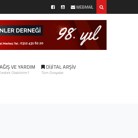
WEBMAİL
AĞIŞ VE YARDIM
DİJİTAL ARŞİV
 Destek Olabilirim?
Tüm Dosyalar