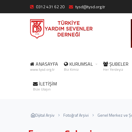
0312 431 62 20
tysd@tysd.org.tr
ANASAYFA
KURUMSAL
ŞUBELER
www.tysd.org.tr
Biz Kimiz
Her Yerdeyiz
İLETİŞİM
Bize Ulaşın
Dijital Arşiv
Fotoğraf Arşivi
Genel Merkez ve Ş