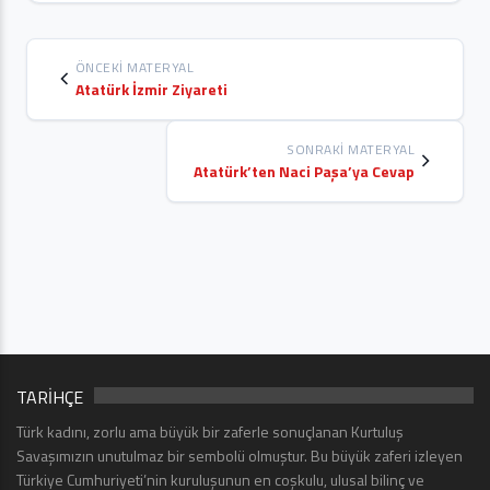
ÖNCEKI MATERYAL
Atatürk İzmir Ziyareti
SONRAKI MATERYAL
Atatürk’ten Naci Paşa’ya Cevap
TARİHÇE
Türk kadını, zorlu ama büyük bir zaferle sonuçlanan Kurtuluş
Savaşımızın unutulmaz bir sembolü olmuştur. Bu büyük zaferi izleyen
Türkiye Cumhuriyeti’nin kuruluşunun en coşkulu, ulusal bilinç ve