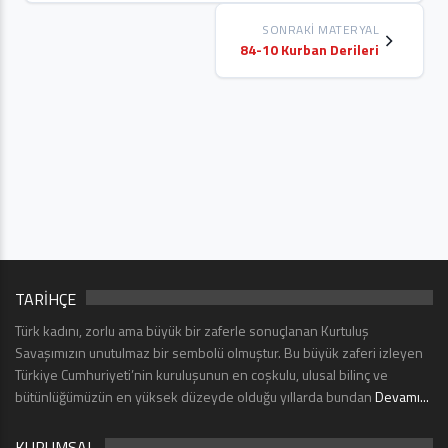
SONRAKI MATERYAL
84-10 Kurban Derileri
TARİHÇE
Türk kadını, zorlu ama büyük bir zaferle sonuçlanan Kurtuluş
Savaşımızın unutulmaz bir sembolü olmuştur. Bu büyük zaferi izleyen
Türkiye Cumhuriyeti’nin kuruluşunun en coşkulu, ulusal bilinç ve
bütünlüğümüzün en yüksek düzeyde olduğu yıllarda bundan
Devamı...
KURUMSAL