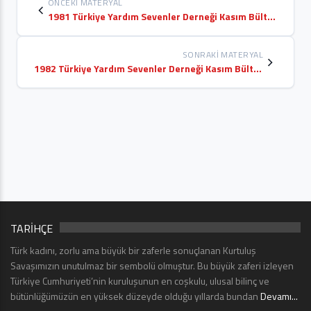
ÖNCEKI MATERYAL
1981 Türkiye Yardım Sevenler Derneği Kasım Bülteni
SONRAKI MATERYAL
1982 Türkiye Yardım Sevenler Derneği Kasım Bülteni
TARİHÇE
Türk kadını, zorlu ama büyük bir zaferle sonuçlanan Kurtuluş
Savaşımızın unutulmaz bir sembolü olmuştur. Bu büyük zaferi izleyen
Türkiye Cumhuriyeti’nin kuruluşunun en coşkulu, ulusal bilinç ve
bütünlüğümüzün en yüksek düzeyde olduğu yıllarda bundan
Devamı...