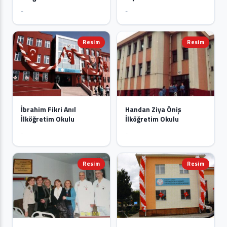
-
-
Resim
Resim
İbrahim Fikri Anıl
Handan Ziya Öniş
İlköğretim Okulu
İlköğretim Okulu
-
-
Resim
Resim