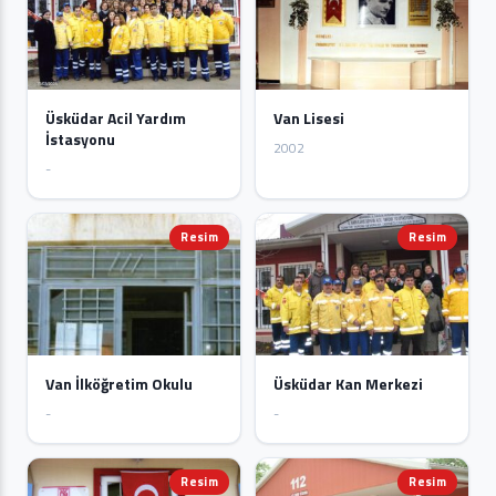
Üsküdar Acil Yardım
Van Lisesi
İstasyonu
2002
-
Resim
Resim
Van İlköğretim Okulu
Üsküdar Kan Merkezi
-
-
Resim
Resim