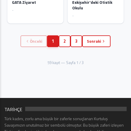
GATA Ziyaret
Eskişehir'deki Otistik
Okulu
-
-
1
2
3
Önceki
Sonraki
59 kayıt — Sayfa 1 / 3
TARİHÇE
Türk kadını, zorlu ama büyük bir zaferle sonuçlanan Kurtuluş
Savaşımızın unutulmaz bir sembolü olmuştur. Bu büyük zaferi izleyen