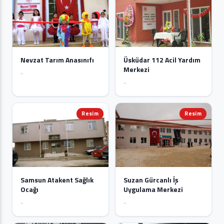
Nevzat Tarım Anasınıfı
Üsküdar 112 Acil Yardım
Merkezi
-
-
Resim
Resim
Samsun Atakent Sağlık
Suzan Gürcanlı İş
Ocağı
Uygulama Merkezi
-
-