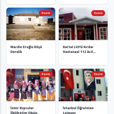
Resim
Resim
Mardin Eroğlu Köyü
Kartal Lütfü Kırdar
Derslik
Hastanesi 112 Acil
Yardım İstasyonu
-
-
Resim
Resim
İzmir Kuşcular
İstanbul Öğretmen
İlköğretim Okulu
Lojmanı