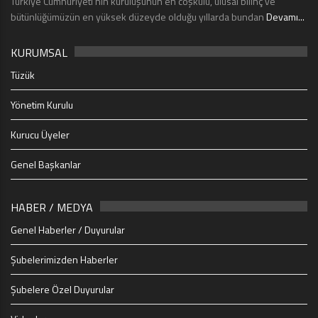
Türkiye Cumhuriyeti’nin kuruluşunun en coşkulu, ulusal bilinç ve
bütünlüğümüzün en yüksek düzeyde olduğu yıllarda bundan
Devamı...
KURUMSAL
Tüzük
Yönetim Kurulu
Kurucu Üyeler
Genel Başkanlar
HABER / MEDYA
Genel Haberler / Duyurular
Şubelerimizden Haberler
Şubelere Özel Duyurular