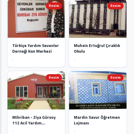
Resim
Resim
Türkiye Yardım Sevenler
Muhsin Ertuğrul Çıraklık
Derneği Kan Merkezi
Okulu
-
-
Resim
Resim
Mihriban - Ziya Gürsoy
Mardin Savur Öğretmen
112 Acil Yardım
Lojmanı
İstasyonu
-
-