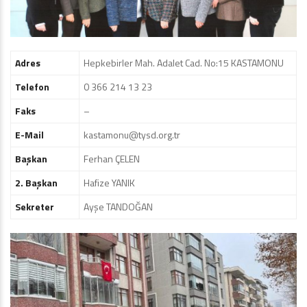
Adres
Hepkebirler Mah. Adalet Cad. No:15 KASTAMONU
Telefon
0 366 214 13 23
Faks
–
E-Mail
kastamonu@tysd.org.tr
Başkan
Ferhan ÇELEN
2. Başkan
Hafize YANIK
Sekreter
Ayşe TANDOĞAN