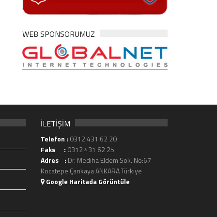
WEB SPONSORUMUZ
İLETİŞİM
Telefon :
0312 431 62 20
Faks :
0312 431 62 25
Adres :
Dr. Mediha Eldem Sok. No:67
Kocatepe Çankaya ANKARA Türkiye
Google Haritada Görüntüle