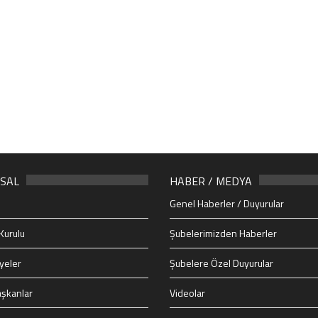
SAL
HABER / MEDYA
Genel Haberler / Duyurular
Kurulu
Şubelerimizden Haberler
yeler
Şubelere Özel Duyurular
şkanlar
Videolar