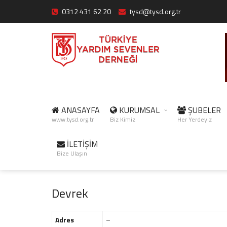
0312 431 62 20
tysd@tysd.org.tr
ANASAYFA
KURUMSAL
ŞUBELER
www.tysd.org.tr
Biz Kimiz
Her Yerdeyiz
İLETİŞİM
Bize Ulaşın
Devrek
Adres
–