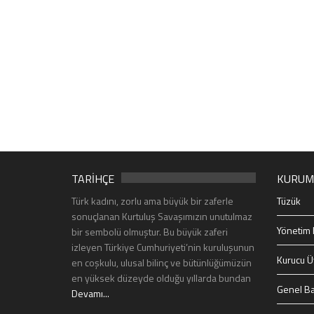
TARİHÇE
KURUM
Türk kadını, zorlu ama büyük bir zaferle
Tüzük
sonuçlanan Kurtuluş Savaşımızın unutulmaz
Yönetim 
bir sembolü olmuştur. Bu büyük zaferi
izleyen Türkiye Cumhuriyeti’nin kuruluşunun
Kurucu Ü
en coşkulu, ulusal bilinç ve bütünlüğümüzün
en yüksek düzeyde olduğu yıllarda bundan
Genel Ba
Devamı...