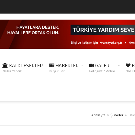
KALICI ESERLER
HABERLER
GALERİ
B
Neler Yaptık
Duyurular
Fotoğraf / Video
Nasıl
Anasayfa
Şubeler
Dev