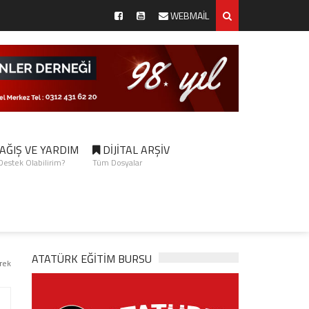
WEBMAİL
AĞIŞ VE YARDIM
DİJİTAL ARŞİV
 Destek Olabilirim?
Tüm Dosyalar
ATATÜRK EĞITIM BURSU
rek