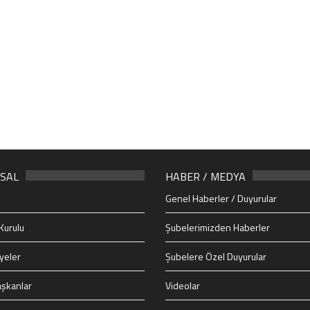
SAL
HABER / MEDYA
Genel Haberler / Duyurular
Kurulu
Şubelerimizden Haberler
yeler
Şubelere Özel Duyurular
şkanlar
Videolar