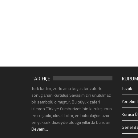
TARİHÇE
KURUM
Türk kadını, zorlu ama büyük bir zaferle
Tüzük
sonuçlanan Kurtuluş Savaşımızın unutulmaz
Yönetim 
bir sembolü olmuştur. Bu büyük zaferi
izleyen Türkiye Cumhuriyeti’nin kuruluşunun
Kurucu Ü
en coşkulu, ulusal bilinç ve bütünlüğümüzün
en yüksek düzeyde olduğu yıllarda bundan
Genel Ba
Devamı...