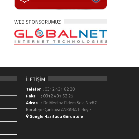
WEB SPONSORUMUZ
İLETİŞİM
Telefon :
0312 431 62 20
Faks :
0312 431 62 25
Adres :
Dr. Mediha Eldem Sok. No:67
Kocatepe Çankaya ANKARA Türkiye
Google Haritada Görüntüle