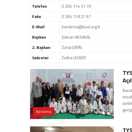
Telefon
0 266 714 37 70
Faks
0 266 718 27 67
E-Mail
bandirma@tysd.org.tr
Başkan
Şükran AKSAKAL
2. Başkan
Zuhal ŞİRİN
Sekreter
Zeliha LEVENT
TYS
Açıl
Bandı
misaf
birli
gençl
Bandırma
TYS