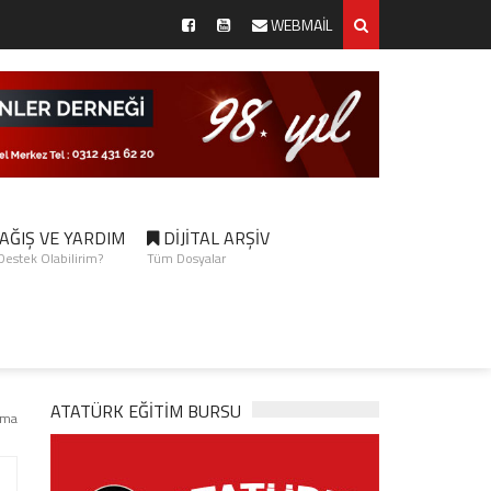
WEBMAİL
AĞIŞ VE YARDIM
DİJİTAL ARŞİV
 Destek Olabilirim?
Tüm Dosyalar
ATATÜRK EĞITIM BURSU
rma