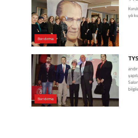
Kurul
yılı 
Bandırma
TYS
andır
yapıl
Salon
bilgi
Bandırma