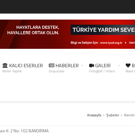
KALICI ESERLER
HABERLER
GALERİ
B
Neler Yaptık
Duyurular
Fotoğraf / Video
Nasıl
Anasayfa
Şubeler
Bandı
inası K: 2 No: 102 BANDIRMA