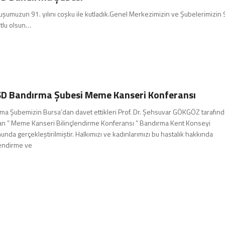
uşumuzun 91. yılını coşku ile kutladık.Genel Merkezimizin ve Şubelerimizin 
kutlu olsun…
D Bandırma Şubesi Meme Kanseri Konferansı
ma Şubemizin Bursa’dan davet ettikleri Prof. Dr. Şehsuvar GÖKGÖZ tarafın
an ” Meme Kanseri Bilinçlendirme Konferansı ” Bandırma Kent Konseyi
unda gerçekleştirilmiştir. Halkımızı ve kadınlarımızı bu hastalık hakkında
lendirme ve