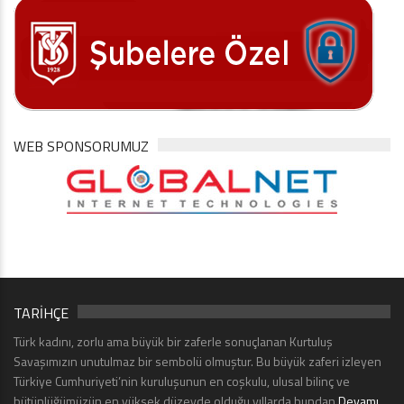
WEB SPONSORUMUZ
TARİHÇE
Türk kadını, zorlu ama büyük bir zaferle sonuçlanan Kurtuluş
Savaşımızın unutulmaz bir sembolü olmuştur. Bu büyük zaferi izleyen
Türkiye Cumhuriyeti’nin kuruluşunun en coşkulu, ulusal bilinç ve
bütünlüğümüzün en yüksek düzeyde olduğu yıllarda bundan
Devamı...