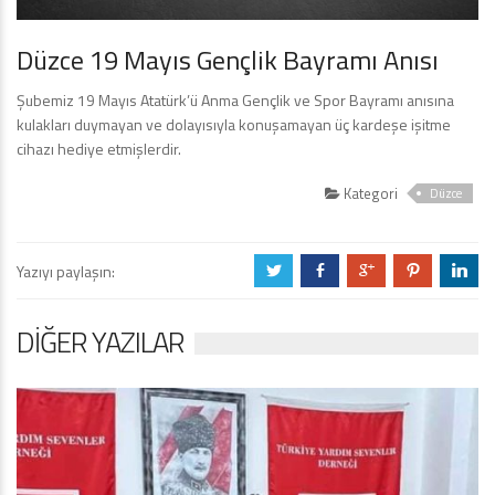
Düzce 19 Mayıs Gençlik Bayramı Anısı
Şubemiz 19 Mayıs Atatürk’ü Anma Gençlik ve Spor Bayramı anısına
kulakları duymayan ve dolayısıyla konuşamayan üç kardeşe işitme
cihazı hediye etmişlerdir.
Kategori
Düzce
Yazıyı paylaşın:
a
b
c
d
j
DIĞER YAZILAR