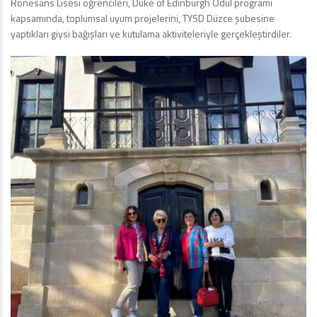
Rönesans Lisesi öğrencileri, Duke of Edinburgh Ödül programı
kapsamında, toplumsal uyum projelerini, TYSD Düzce şubesine
yaptıkları giysi bağışları ve kutulama aktiviteleriyle gerçekleştirdiler.