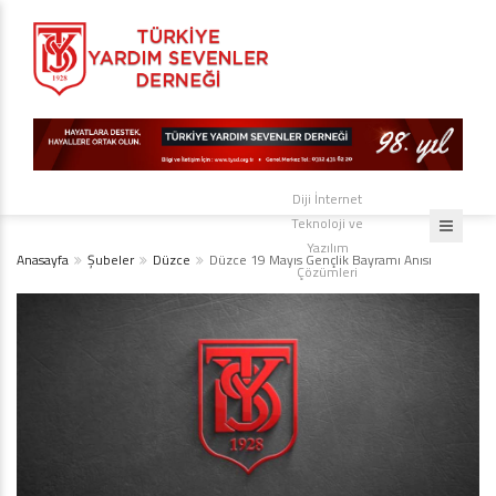
Diji İnternet
Teknoloji ve
Yazılım
Anasayfa
Şubeler
Düzce
Düzce 19 Mayıs Gençlik Bayramı Anısı
Çözümleri