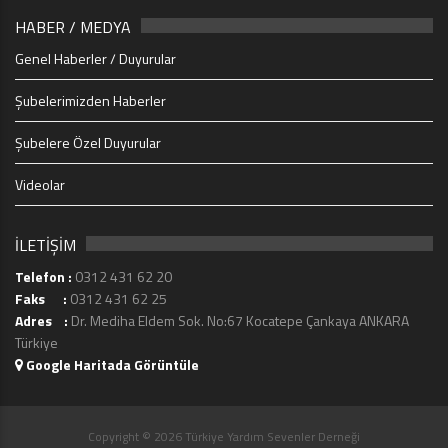
HABER / MEDYA
Genel Haberler / Duyurular
Şubelerimizden Haberler
Şubelere Özel Duyurular
Videolar
İLETİŞİM
Telefon :
0312 431 62 20
Faks :
0312 431 62 25
Adres :
Dr. Mediha Eldem Sok. No:67 Kocatepe Çankaya ANKARA
Türkiye
Google Haritada Görüntüle
Copyright © 2026 Türkiye Yardım Sevenler Derneği