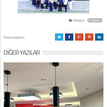
Kategori
Beykoz
Yazıyı paylaşın:
a
b
c
d
j
DIĞER YAZILAR